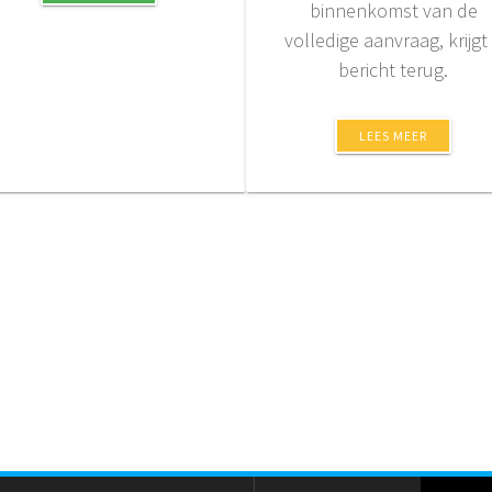
binnenkomst van de
volledige aanvraag, krijgt
bericht terug.
LEES MEER