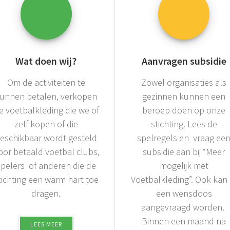
Wat doen wij?
Aanvragen subsidie
Om de activiteiten te
Zowel organisaties als
unnen betalen, verkopen
gezinnen kunnen een
e voetbalkleding die we of
beroep doen op onze
zelf kopen of die
stichting. Lees de
eschikbaar wordt gesteld
spelregels en vraag ee
oor betaald voetbal clubs,
subsidie aan bij “Meer
spelers of anderen die de
mogelijk met
tichting een warm hart toe
Voetbalkleding”. Ook kan 
dragen.
een wensdoos
aangevraagd worden.
Binnen een maand na
LEES MEER