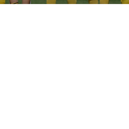
Laatste nieuws
Wensdozen voor mensen met
een mentale en/of fysieke
beperking (tot 30 jaar)
Sinds 2020 reiken wij ook wensdozen met
voetbalitems uit aan mensen met een
beperking (tot 30 jaar). Iedereen met een
beperking (verstandelijk, lichamelijk, autisme
en/of ADHD) tot 30 jaar kan[…]